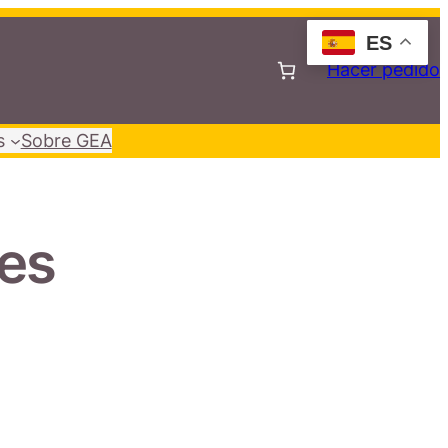
ES
Hacer pedido
s
Sobre GEA
nes