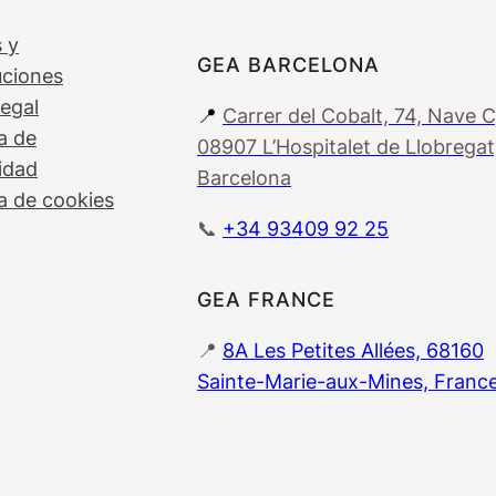
 y
GEA BARCELONA
uciones
legal
📍
Carrer del Cobalt, 74, Nave C
ca de
08907 L’Hospitalet de Llobregat
idad
Barcelona
ca de cookies
📞
+34 93409 92 25
GEA FRANCE
📍
8A Les Petites Allées, 68160
Sainte-Marie-aux-Mines, Franc