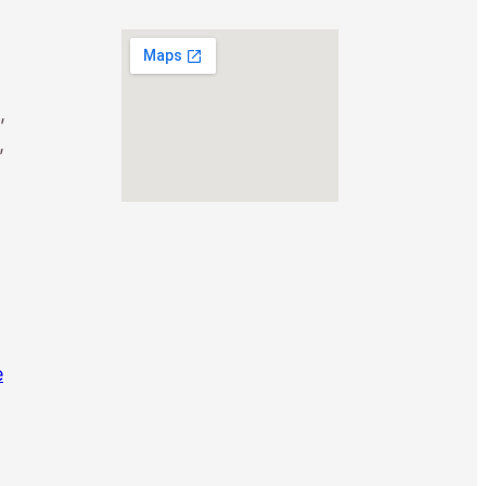
,
,
e