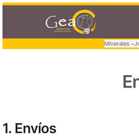
Minerales
J
En
1. Envíos