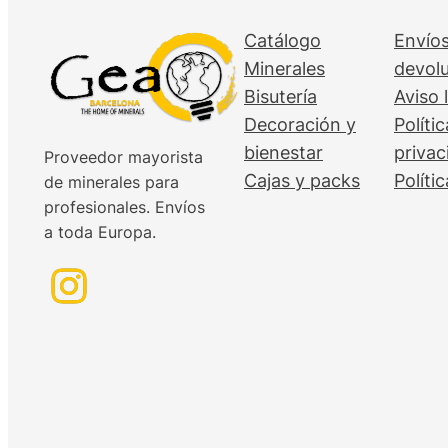
Catálogo
Envíos
Minerales
devol
Bisutería
Aviso 
Decoración y
Políti
bienestar
privac
Proveedor mayorista
Cajas y packs
Políti
de minerales para
profesionales. Envíos
a toda Europa.