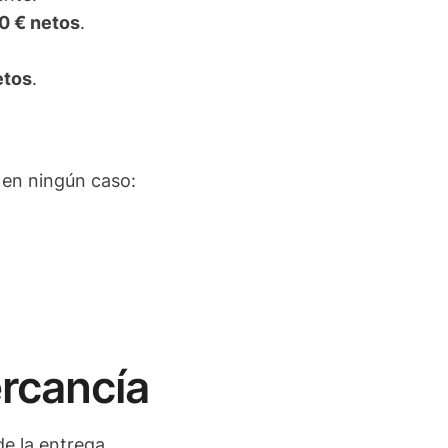
0 € netos
.
etos
.
 en ningún caso:
ercancía
e la entrega.