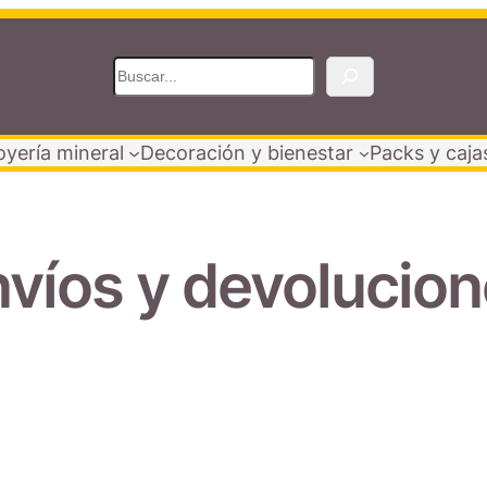
B
u
s
oyería mineral
Decoración y bienestar
Packs y caja
c
a
r
víos y devolucio