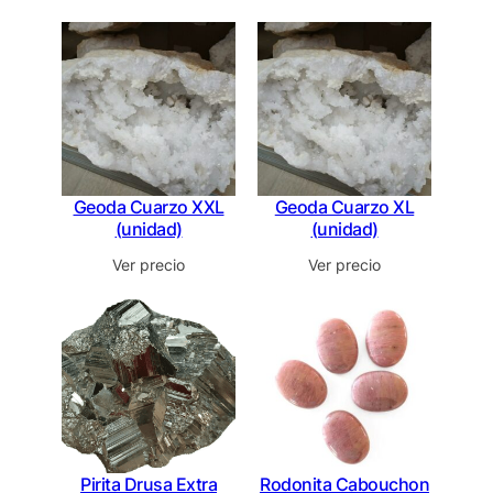
Geoda Cuarzo XXL
Geoda Cuarzo XL
(unidad)
(unidad)
Ver precio
Ver precio
Pirita Drusa Extra
Rodonita Cabouchon