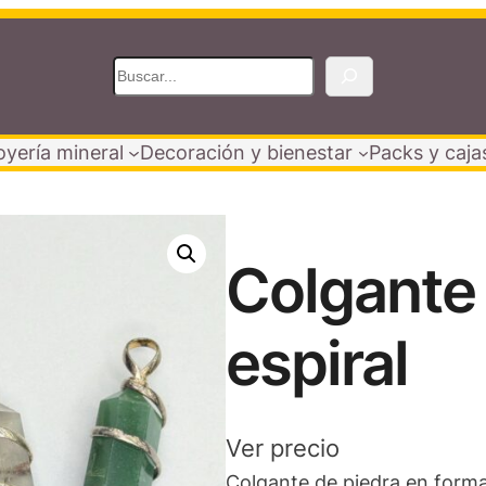
B
u
s
oyería mineral
Decoración y bienestar
Packs y caja
c
a
r
Colgante
espiral
Ver precio
Colgante de piedra en forma