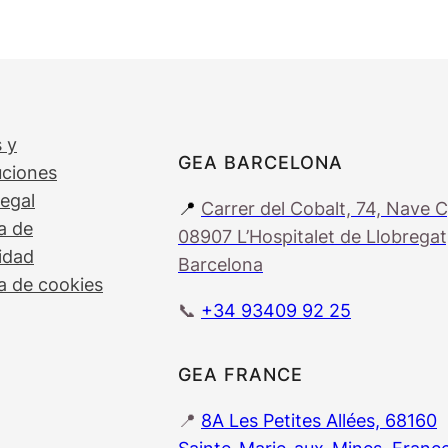
 y
GEA BARCELONA
uciones
legal
📍
Carrer del Cobalt, 74, Nave C
ca de
08907 L’Hospitalet de Llobregat
idad
Barcelona
ca de cookies
📞
+34 93409 92 25
GEA FRANCE
📍
8A Les Petites Allées, 68160