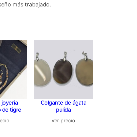
iseño más trabajado.
joyería
Colgante de ágata
 de tigre
pulida
ecio
Ver precio