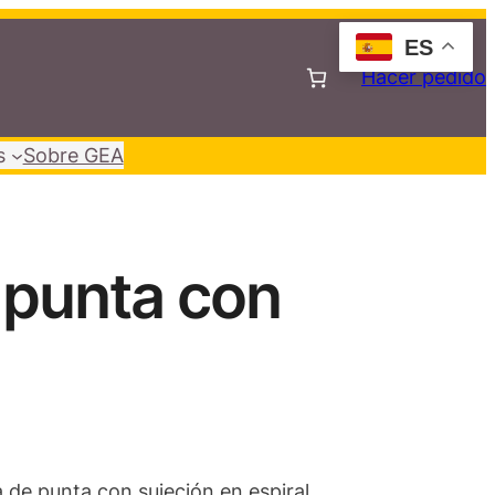
ES
Hacer pedido
s
Sobre GEA
 punta con
 de punta con sujeción en espiral