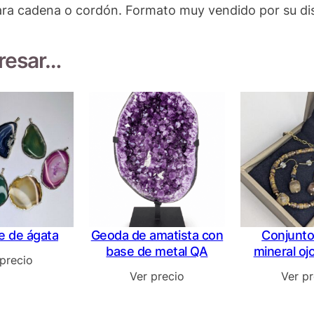
 para cadena o cordón. Formato muy vendido por su d
eresar…
e de ágata
Geoda de amatista con
Conjunto 
base de metal QA
mineral ojo
 precio
Ver precio
Ver pr