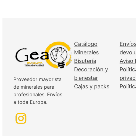
Catálogo
Envíos
Minerales
devol
Bisutería
Aviso 
Decoración y
Políti
bienestar
privac
Proveedor mayorista
Cajas y packs
Políti
de minerales para
profesionales. Envíos
a toda Europa.