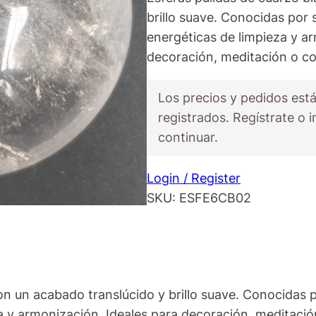
brillo suave. Conocidas por 
energéticas de limpieza y a
decoración, meditación o co
Los precios y pedidos está
registrados. Regístrate o i
continuar.
Login / Register
SKU:
ESFE6CB02
on un acabado translúcido y brillo suave. Conocidas p
 y armonización. Ideales para decoración, meditació