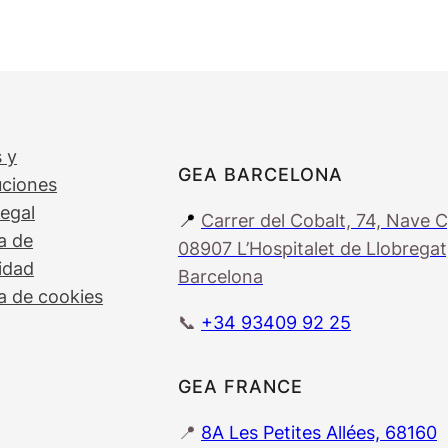
 y
GEA BARCELONA
uciones
legal
📍
Carrer del Cobalt, 74, Nave C
ca de
08907 L’Hospitalet de Llobregat
idad
Barcelona
ca de cookies
📞
+34 93409 92 25
GEA FRANCE
📍
8A Les Petites Allées, 68160