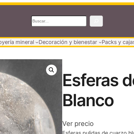
B
u
s
oyería mineral
Decoración y bienestar
Packs y caja
c
a
r
Esferas 
Blanco
Ver precio
Esferas pulidas de cuarzo b