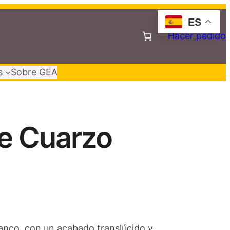
ES
Hacer pedido
s
Sobre GEA
de Cuarzo
lanco, con un acabado translúcido y