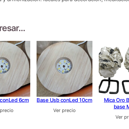
eresar…
 conLed 6cm
Base Usb conLed 10cm
Mica Oro 
base 
 precio
Ver precio
Ver pr