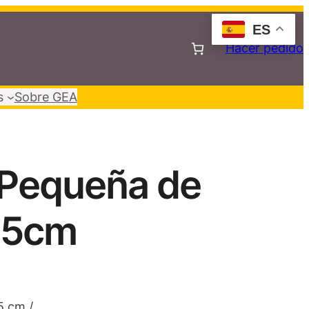
ES
Hacer pedido
s
Sobre GEA
Pequeña de
 15cm
5 cm /