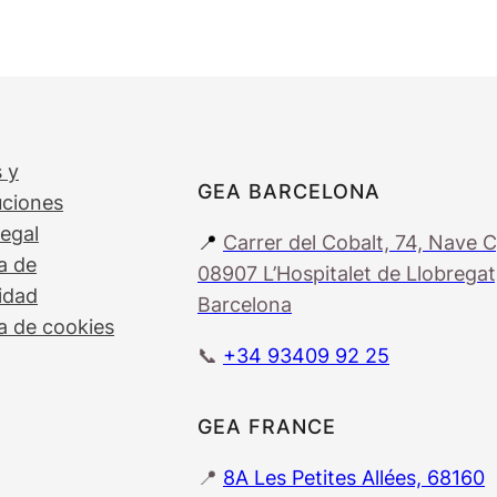
 y
GEA BARCELONA
uciones
legal
📍
Carrer del Cobalt, 74, Nave C
ca de
08907 L’Hospitalet de Llobregat
idad
Barcelona
ca de cookies
📞
+34 93409 92 25
GEA FRANCE
📍
8A Les Petites Allées, 68160