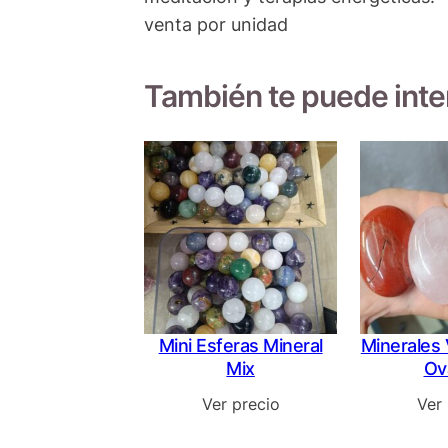
venta por unidad
También te puede int
Mini Esferas Mineral
Minerales 
Mix
Ov
Ver precio
Ver