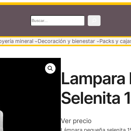
B
u
s
oyería mineral
Decoración y bienestar
Packs y caja
c
a
r
Lampara 
Selenita
Ver precio
Lámpara pequeña selenita 1