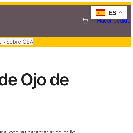
ES
Hacer pedido
s
Sobre GEA
de Ojo de
re, con su característico brillo