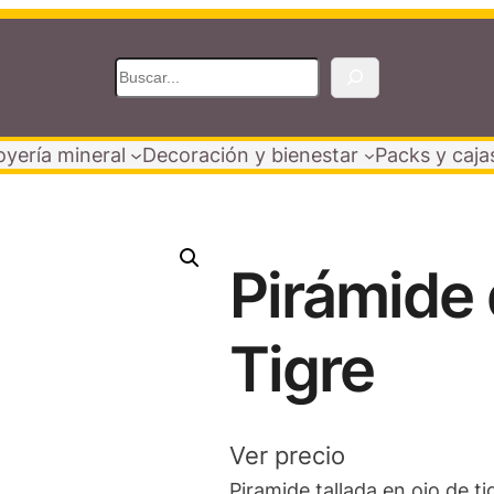
B
u
s
oyería mineral
Decoración y bienestar
Packs y caja
c
a
r
Pirámide 
Tigre
Ver precio
Piramide tallada en ojo de tig