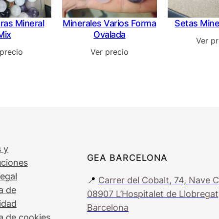
eras Mineral
Minerales Varios Forma
Setas Mine
Mix
Ovalada
Ver pr
 precio
Ver precio
 y
GEA BARCELONA
uciones
legal
📍
Carrer del Cobalt, 74, Nave C
ca de
08907 L’Hospitalet de Llobregat
idad
Barcelona
ca de cookies