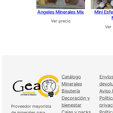
Angeles Minerales Mix
Mini Esf
Ver precio
Ver
Catálogo
Envíos
Minerales
devol
Bisutería
Aviso 
Decoración y
Políti
bienestar
privac
Proveedor mayorista
Cajas y packs
Políti
de minerales para