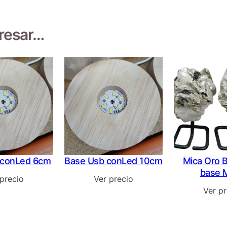
eresar…
 conLed 6cm
Base Usb conLed 10cm
Mica Oro 
base 
 precio
Ver precio
Ver pr