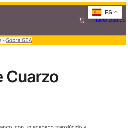
ES
Hacer pedido
s
Sobre GEA
e Cuarzo
lanco, con un acabado translúcido y