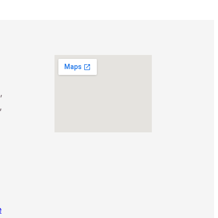
,
,
e