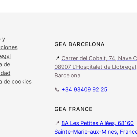
 y
GEA BARCELONA
uciones
legal
📍
Carrer del Cobalt, 74, Nave C
ca de
08907 L’Hospitalet de Llobregat
idad
Barcelona
ca de cookies
📞
+34 93409 92 25
GEA FRANCE
📍
8A Les Petites Allées, 68160
Sainte-Marie-aux-Mines, Franc