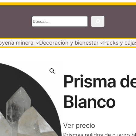
B
u
s
oyería mineral
Decoración y bienestar
Packs y caja
c
a
r
Prisma d
Blanco
Ver precio
Prismas pulidos de cuarzo b